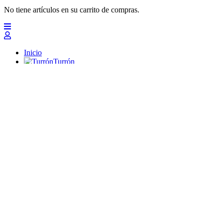
No tiene artículos en su carrito de compras.
Inicio
Turrón
Mazapanes
Polvorones
Chocolates
Peladillas
Lotes y regalos
Profesionales
Otros
Nuevo
Ofertas 2026
Top
Turrones Fabián
Granolas, Cremas de frutos secos y barritas energéticas ecológi
Inicio
Turrón
Turrón de Alicante (duro)
Turrón de Jijona (blando)