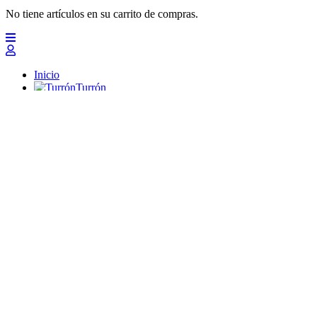
No tiene artículos en su carrito de compras.
Inicio
Turrón
Mazapanes
Polvorones
Chocolates
Peladillas
Lotes y regalos
Profesionales
Otros
Nuevo
Ofertas 2026
Top
Turrones Fabián
Granolas, Cremas de frutos secos y barritas energéticas ecológi
Inicio
Turrón
Turrón de Alicante (duro)
Turrón de Jijona (blando)